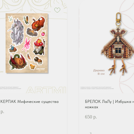
КЕРПАК Мифические существа
БРЕЛОК ЛаЛу | Избушка н
ножках
р.
650
р.
?