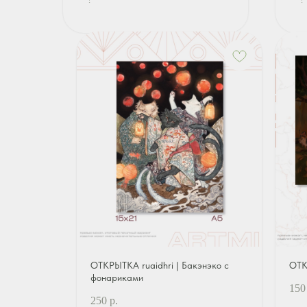
ОТКРЫТКА ruaidhri | Бакэнэко с
ОТК
фонариками
150
250
р.