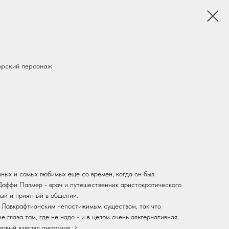
орский персонаж
вных и самых любимых еще со времен, когда он был
Даффи Палмер - врач и путешественник аристократического
ый и приятный в общении.
 Лавкрафтианским непостижимым существом, так что
 глаза там, где не надо - и в целом очень альтернативная,
ервый взягляд анатомия :>