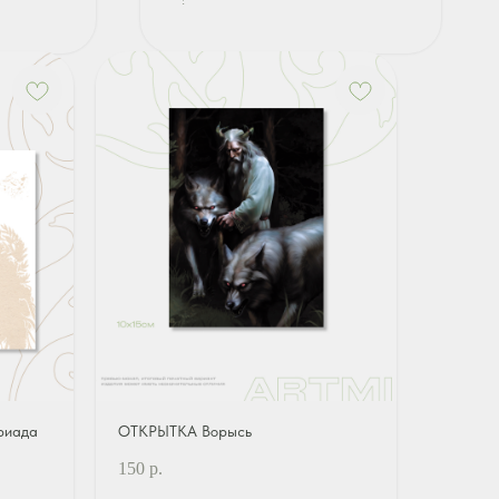
риада
ОТКРЫТКА Ворысь
150
р.