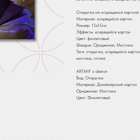
Открытка на искрящемся картоне 
Материал: искрящийся картон
Размер: 15х15см
Эффекты: искрящийся картон
Цвет: фиолетовый
Фандом: Ориджинал, Мистика
Теги: открытка, искрящийся картон
мистика, готика
ARTMIF х oberon
Вид: Открытка
Материал: Дизайнерский картон
Ориджинал: Мистика
Цвет: Фиолетовый