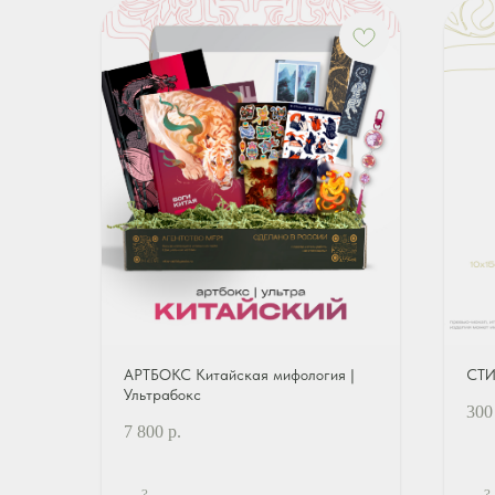
АРТБОКС Китайская мифология |
СТИ
Ультрабокс
300
7 800
р.
?
?