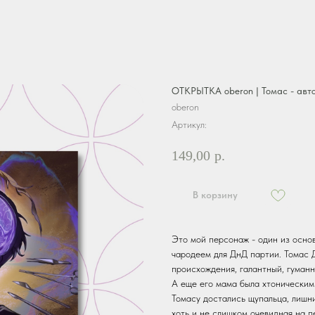
ОТКРЫТКА oberon | Томас - авт
oberon
Артикул:
149,00
р.
В корзину
Это мой персонаж - один из осно
чародеем для ДнД партии. Томас 
происхождения, галантный, гуманн
А еще его мама была хтоническим
Томасу достались щупальца, лишние
хоть и не слишком очевидная на п