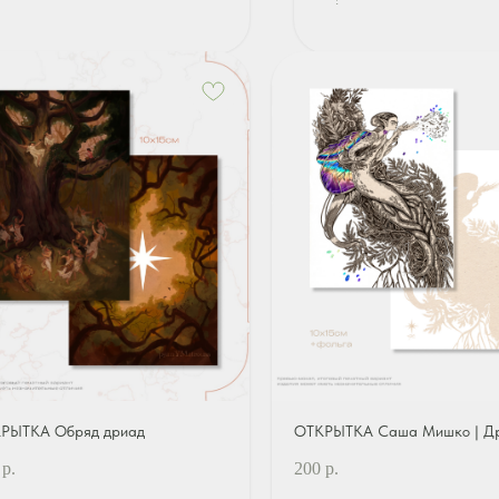
РЫТКА Обряд дриад
ОТКРЫТКА Саша Мишко | Д
р.
200
р.