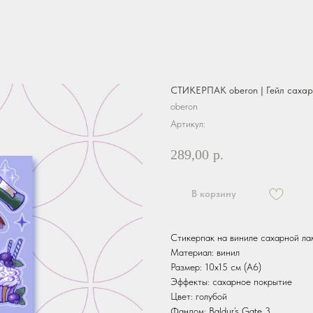
СТИКЕРПАК oberon | Гейл саха
oberon
Артикул:
289,00
р.
В корзину
Стикерпак на виниле сахарной ла
Материал: винил
Размер: 10х15 см (А6)
Эффекты: сахарное покрытие
Цвет: голубой
Фандом: Baldur’s Gate 3