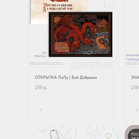
ОТКРЫТКА ЛаЛу | Бой Добрыни
ЗНА
250
р.
250
?
?
ПОС
ЭКЗ