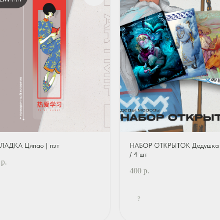
ЛАДКА Ципао | пэт
НАБОР ОТКРЫТОК Дедушка
/ 4 шт
р.
400
р.
?