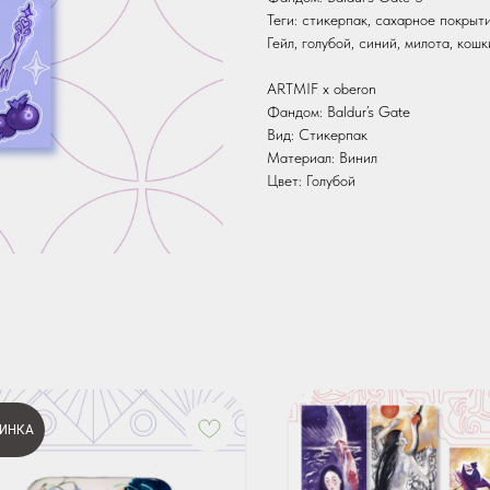
Теги: стикерпак, сахарное покрытие
Гейл, голубой, синий, милота, кошк
ARTMIF х oberon
Фандом: Baldur’s Gate
Вид: Стикерпак
Материал: Винил
Цвет: Голубой
ИНКА