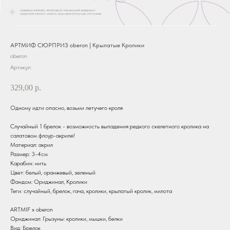
АРТМИФ СЮРПРИЗ oberon | Крылатые Кролики
oberon
Артикул:
329,00
р.
Одному идти опасно, возьми летучего кроля
Случайный 1 брелок - возможность выпадения редкого скелетного кролика на
салатовом флоур-акриле!
Материал: акрил
Размер: 3-4см
Карабин: нить
Цвет: белый, оранжевый, зеленый
Фандом: Ориджинал, Кролики
Теги: случайный, брелок, гача, кролики, крылатый кролик, милота
ARTMIF х oberon
Ориджинал: Грызуны: кролики, мышки, белки
Вид: Брелок