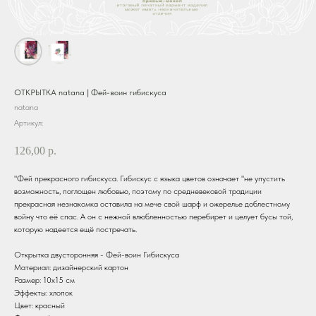
ОТКРЫТКА natana | Фей-воин гибискуса
natana
Артикул:
126,00
р.
"Фей прекрасного гибискуса. Гибискус с языка цветов означает "не упустить
возможность, поглощен любовью, поэтому по средневековой традиции
прекрасная незнакомка оставила на мече свой шарф и ожерелье доблестному
войну что её спас. А он с нежной влюбленностью перебирет и целует бусы той,
которую надеется ещё постречать.
Открытка двусторонняя - Фей-воин Гибискуса
Материал: дизайнерский картон
Размер: 10х15 см
Эффекты: хлопок
Цвет: красный