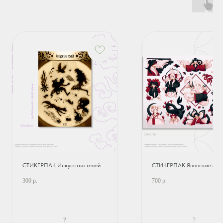
СТИКЕРПАК Искусство теней
СТИКЕРПАК Японские ека
300
р.
700
р.
?
?