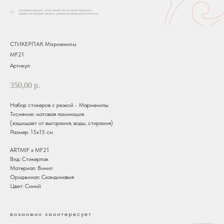
СТИКЕРПАК Марменилы
MF21
Артикул:
350,00
р.
Набор стикеров с резкой - Марменилы
Тиснение: матовая ламинация
(защищает от выгорания, воды, стирания)
Размер: 15х15 см
ARTMIF х MF21
Вид: Стикерпак
Материал: Винил
Ориджинал: Скандинавия
Цвет: Синий
возможно заинтересует