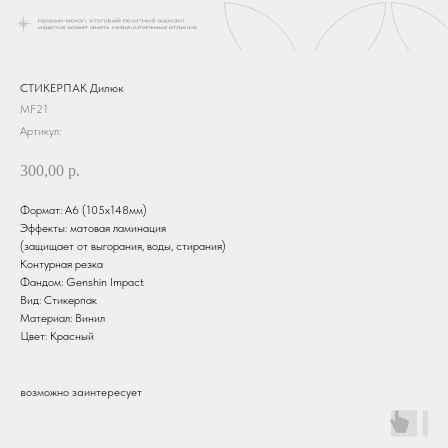
СТИКЕРПАК Дилюк
MF21
Артикул:
300,00
р.
Формат: А6 (105х148мм)
Эффекты: матовая ламинация
(защищает от выгорания, воды, стирания)
Контурная резка
Фандом: Genshin Impact
Вид: Стикерпак
Материал: Винил
Цвет: Красный
возможно заинтересует