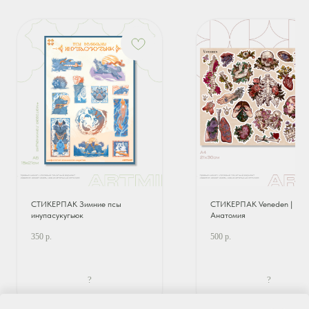
СТИКЕРПАК Зимние псы
СТИКЕРПАК Veneden |
инупасукугьюк
Анатомия
350
р.
500
р.
?
?