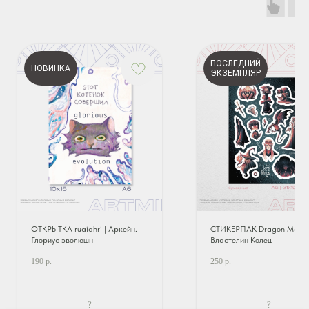
ПОСЛЕДНИЙ
НОВИНКА
ЭКЗЕМПЛЯР
ОТКРЫТКА ruaidhri | Аркейн.
СТИКЕРПАК Dragon Madne
Глориус эволюшн
Властелин Колец
190
р.
250
р.
?
?