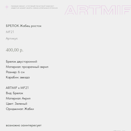
БРЕЛОК Жабец росток
MF21
Артикул:
400,00
р.
Брелок двусторонний
Материал: прозрачный акрил
Размер: 6 см
Карабин: звезда
ARTMIF х MF21
Вид: Брелок
Материал: Акрил
Цвет: Зеленый
Ориджинал: Жабки
возможно заинтересует