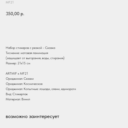
MF21
350,00
р.
В корзину
Набор стикеров с резкой - Сказка
Тиснение: матовая ламинация
(защищает от выгорания, воды, стирания)
Размер: 21х15 см
ARTMIF х MF21
Ориджинал: Сказки
Ориджинал: Космическое
Ориджинал: Копытные: лошади, олени, единороги
Вид: Стикерпак
Материал: Винил
возможно заинтересует