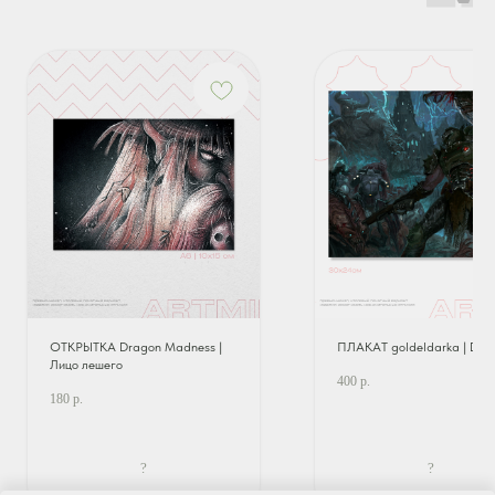
ОТКРЫТКА Dragon Madness |
ПЛАКАТ goldeldarka | D
Лицо лешего
400
р.
180
р.
?
?