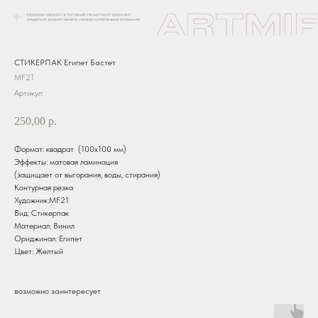
СТИКЕРПАК Египет Бастет
MF21
Артикул:
250,00
р.
Формат: квадрат (100х100 мм)
Эффекты: матовая ламинация
(защищает от выгорания, воды, стирания)
Контурная резка
Художник:MF21
Вид: Стикерпак
Материал: Винил
Ориджинал: Египет
Цвет: Желтый
возможно заинтересует