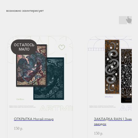
возможно заинтересует
ОСТАЛОСЬ
МАЛО
ОТКРЫТКА Ногай птица
ЗАКЛАДКА RAIN | Змеи в
звездах
150
р.
150
р.