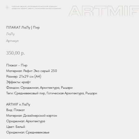
ПЛАКАТ ЛаЛу | Пир
ЛаЛу
Артикул:
350,00
р.
Плакат - Пир
Материал: Рефит Эко серый 250
Размер: 21x29 см (А4)
Эффекты: крафт
Фандом: Ориджинал, Архитектура, Рыцари
Теги: Средневековый пир, Готическая Архитектура, Рыцари
ARTMIF х ЛаЛу
Вид: Плакат
Материал: Дизайнерский картон
Ориджинал: Архитектура
Цвет: Белый
Ориджинал: Средневековье