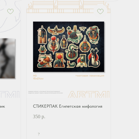
ник
СТИКЕРПАК Египетская мифология
350
р.
?