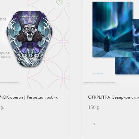
ЧОК oberon | Perpetua гробик
ОТКРЫТКА Северное сия
р.
150
р.
?