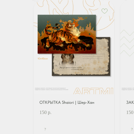
ОТКРЫТКА Shaiori | Шер-Хан
ЗАК
150
р.
150
?
?