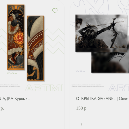
ЛАДКА Куркыль
ОТКРЫТКА GVEANEL | Охот
р.
150
р.
?