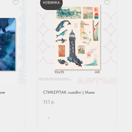
НОВИНКА
ние
СТИКЕРПАК ruaidhri | Маяк
315
р.
?