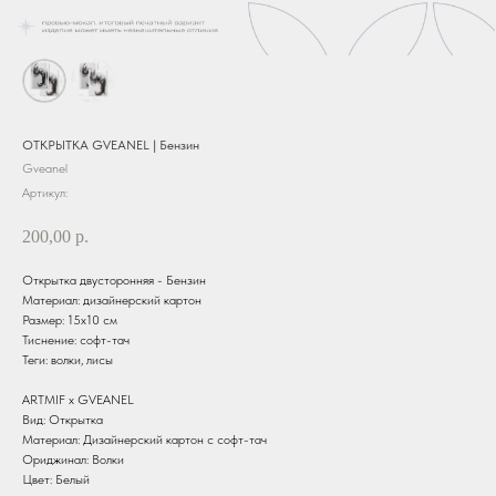
ОТКРЫТКА GVEANEL | Бензин
Gveanel
Артикул:
200,00
р.
Открытка двусторонняя - Бензин
Материал: дизайнерский картон
Размер: 15х10 см
Тиснение: софт-тач
Теги: волки, лисы
ARTMIF х GVEANEL
Вид: Открытка
Материал: Дизайнерский картон с софт-тач
Ориджинал: Волки
Цвет: Белый