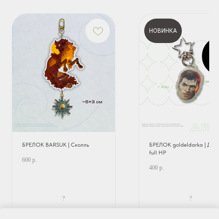
НОВИНКА
БРЕЛОК BARSUK | Сколль
БРЕЛОК goldeldarka | Дум
full HP
600
р.
400
р.
?
?