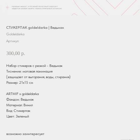
СТИКЕРПАК goldeldarka | Ведьмак
Goldeldarka
Артикул:
300,00
р.
Набор стикеров с резкой - Ведьмак
Тиснение: матовая ламинация
(защищает от выгорания, воды, стирания)
Размер: 21х15 см
ARTMIF x goldeldarka
Фандом: Ведьмак
Материал: Винил
Вид: Стикерпак
Цвет: Зеленый
возможно заинтересует