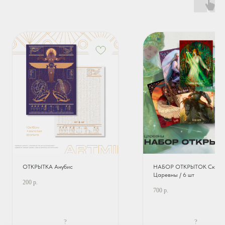
ОТКРЫТКА Анубис
НАБОР ОТКРЫТОК Сказо
Царевны / 6 шт
200
р.
700
р.
?
?