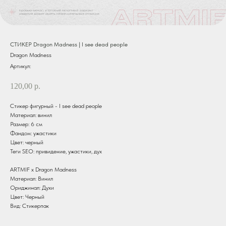
СТИКЕР Dragon Madness | I see dead people
Dragon Madness
Артикул:
120,00
р.
Стикер фигурный - I see dead people
Материал: винил
Размер: 6 см
Фандом: ужастики
Цвет: черный
Теги SEO: привидение, ужастики, дух
ARTMIF х Dragon Madness
Материал: Винил
Ориджинал: Духи
Цвет: Черный
Вид: Стикерпак