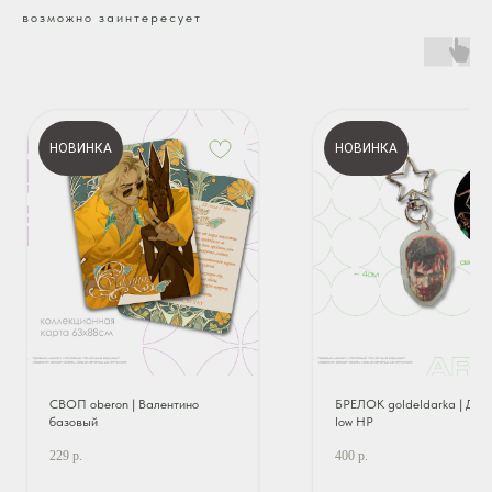
возможно заинтересует
НОВИНКА
НОВИНКА
СВОП oberon | Валентино
БРЕЛОК goldeldarka | Дум
базовый
low HP
229
р.
400
р.