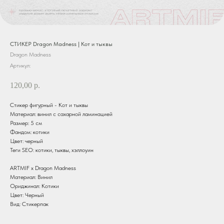
СТИКЕР Dragon Madness | Кот и тыквы
Dragon Madness
Артикул:
120,00
р.
Стикер фигурный - Кот и тыквы
Материал: винил с сахарной ламинацией
Размер: 5 см
Фандом: котики
Цвет: черный
Теги SEO: котики, тыквы, хэллоуин
ARTMIF х Dragon Madness
Материал: Винил
Ориджинал: Котики
Цвет: Черный
Вид: Стикерпак