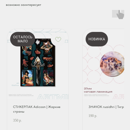
возможно заинтересует
ОСТАЛОСЬ
НОВИНКА
МАЛО
СТИКЕРПАК Adicoon | Жаркие
ЗНАЧОК ruaidhri | Тигр
страны
190
р.
350
р.