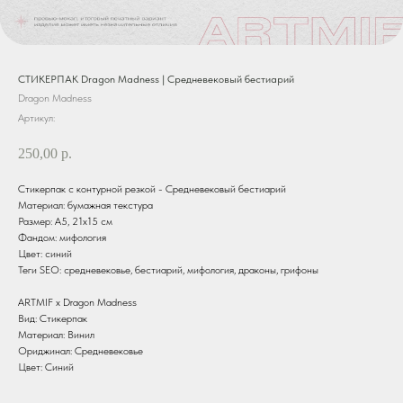
СТИКЕРПАК Dragon Madness | Средневековый бестиарий
Dragon Madness
Артикул:
250,00
р.
Стикерпак с контурной резкой - Средневековый бестиарий
Материал: бумажная текстура
Размер: А5, 21х15 см
Фандом: мифология
Цвет: синий
Теги SEO: средневековье, бестиарий, мифология, драконы, грифоны
ARTMIF х Dragon Madness
Вид: Стикерпак
Материал: Винил
Ориджинал: Средневековье
Цвет: Синий