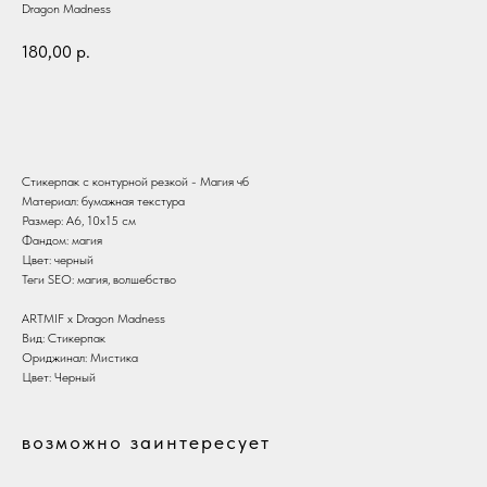
Dragon Madness
180,00
р.
В корзину
Стикерпак с контурной резкой - Магия чб
Материал: бумажная текстура
Размер: А6, 10х15 см
Фандом: магия
Цвет: черный
Теги SEO: магия, волшебство
ARTMIF х Dragon Madness
Вид: Стикерпак
Ориджинал: Мистика
Цвет: Черный
возможно заинтересует