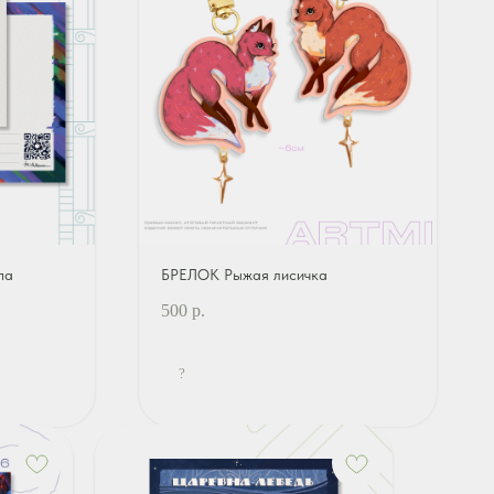
па
БРЕЛОК Рыжая лисичка
500
р.
?