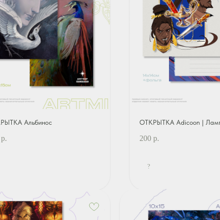
РЫТКА Альбинос
ОТКРЫТКА Adicoon | Лам
р.
200
р.
?