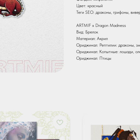
Цвет: красный
Теги SEO: драконы, грифоны, виве
ARTMIF х Dragon Madness
Вид: Брелок
Материал: Акрил
Ориджинал: Рептилии: драконы, з
Ориджинал: Копытные: лошади, ол
Ориджинал: Птицы