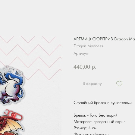
АРТМИФ СЮРПРИЗ Dragon Madn
Dragon Madness
Артикул:
440,00
р.
В корзину
Случайный брелок с существами.
Брелок - Гача Бестиарий
Материал: прозрачный акрил
Размер: 4 см
Фандом: мифология