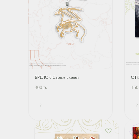
БРЕЛОК Страж скелет
ОТК
300
р.
150
?
?