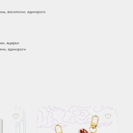
рны, василиски, единороги
меи, ящерки
ени, единороги