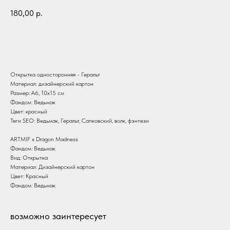
180,00
р.
В корзину
Открытка односторонняя - Геральт
Материал: дизайнерский картон
Размер: А6, 10х15 см
Фандом: Ведьмак
Цвет: красный
Теги SEO: Ведьмак, Геральт, Сапковский, волк, фэнтези
ARTMIF х Dragon Madness
Фандом: Ведьмак
Вид: Открытка
Материал: Дизайнерский картон
Цвет: Красный
Фандом: Ведьмак
возможно заинтересует