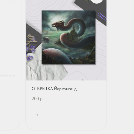
ОТКРЫТКА Йормунганд
200
р.
?