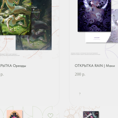
РЫТКА Ореады
ОТКРЫТКА RAIN | Маки
р.
200
р.
?