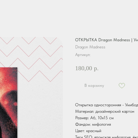
ОТКРЫТКА Dragon Madness | Ум
Dragon Madness
Артикул:
180,00
р.
В корзину
Открытка односторонняя - Умибод
Материал: дизайнерский картон
Размер: А6, 10х15 см
Фандом: мифология
Цвет: красный
Теги SEO: японская мифология, ёка