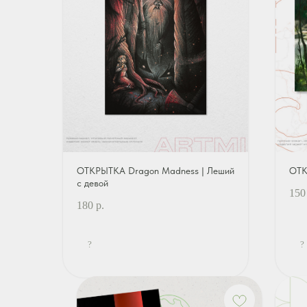
ОТКРЫТКА Dragon Madness | Леший
ОТК
с девой
150
180
р.
?
?