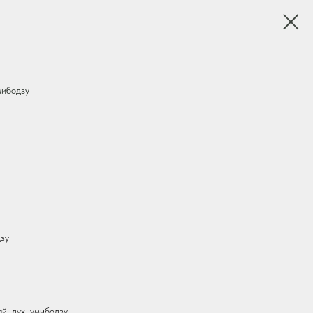
ибодзу
зу
й, дух, умибодзу