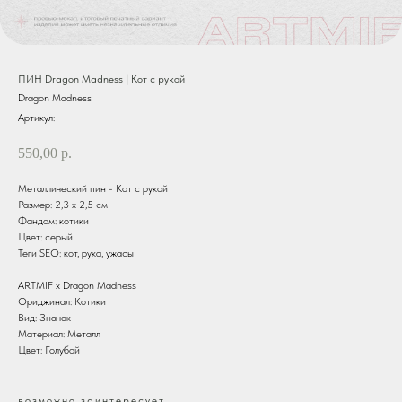
ПИН Dragon Madness | Кот с рукой
Dragon Madness
Артикул:
550,00
р.
Металлический пин - Кот с рукой
Размер: 2,3 х 2,5 см
Фандом: котики
Цвет: серый
Теги SEO: кот, рука, ужасы
ARTMIF х Dragon Madness
Ориджинал: Котики
Вид: Значок
Материал: Металл
Цвет: Голубой
возможно заинтересует