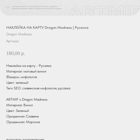
НАКЛЕЙКА НА КАРТУ Dragon Madness | Русалка
Dragon Madness
Артикул:
180,00
р.
Наклейка на карту - Русалка
Материал: матовый винил
Фандом: мифология
Цвет: зеленый
Теги SEO: славянская мифология, русалка
ARTMIF х Dragon Madness
Материал: Винил
Цвет: Зеленый
Ориджинал: Славяне
Ориджинал: Морское
возможно заинтересует