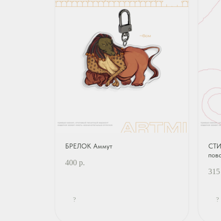
БРЕЛОК Аммут
СТИ
пов
400
р.
315
?
?