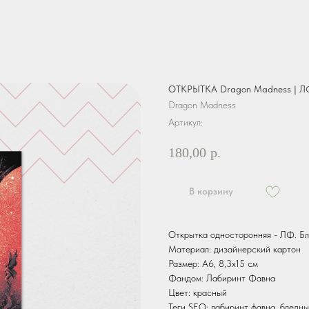
ОТКРЫТКА Dragon Madness | ЛФ
Dragon Madness
Артикул:
180,00
р.
В корзину
Открытка односторонняя - ЛФ. Бл
Материал: дизайнерский картон
Размер: А6, 8,3х15 см
Фандом: Лабиринт Фавна
Цвет: красный
Теги SEO: лабиринт фавна, бледны