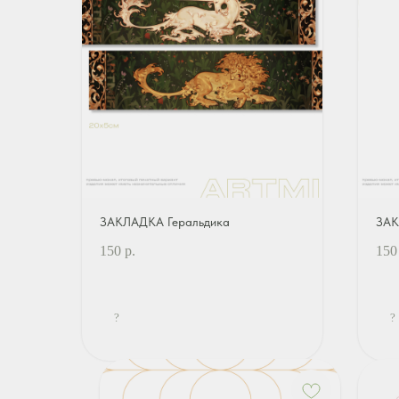
ЗАКЛАДКА Геральдика
ЗАК
150
р.
150
?
?