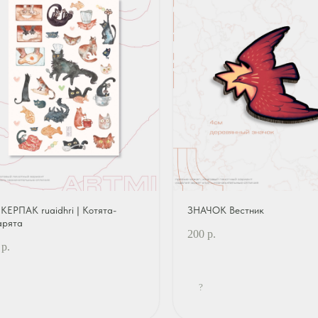
КЕРПАК ruaidhri | Котята-
ЗНАЧОК Вестник
арята
200
р.
р.
?