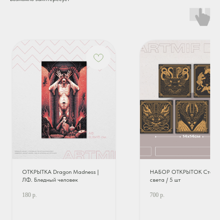
ОТКРЫТКА Dragon Madness |
НАБОР ОТКРЫТОК Сторо
ЛФ. Бледный человек
света / 5 шт
180
р.
700
р.