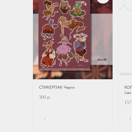
СТИКЕРПАК Черти
КОЛ
Lies
300
р.
157
?
?