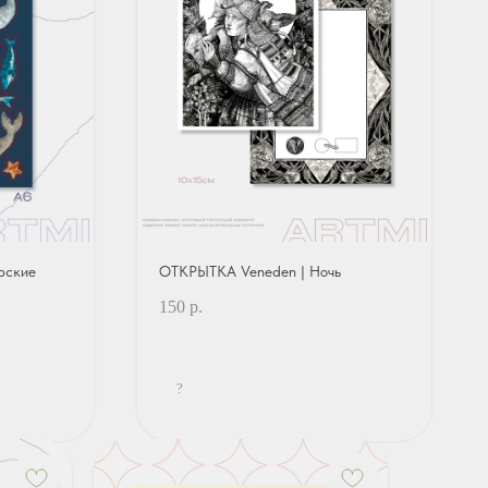
рские
ОТКРЫТКА Veneden | Ночь
150
р.
?