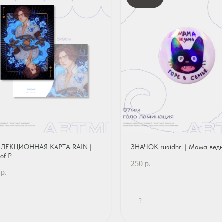
ЛЕКЦИОННАЯ КАРТА RAIN |
ЗНАЧОК ruaidhri | Мама вед
 of P
250
р.
р.
?