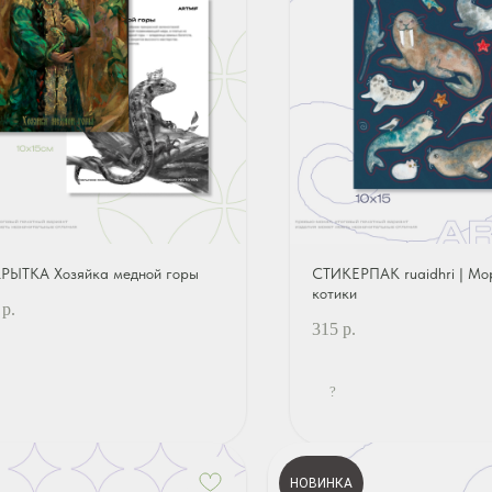
РЫТКА Хозяйка медной горы
СТИКЕРПАК ruaidhri | Мо
котики
р.
315
р.
?
НОВИНКА