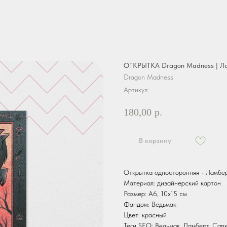
ОТКРЫТКА Dragon Madness | Л
Dragon Madness
Артикул:
180,00
р.
В корзину
Открытка односторонняя - Ламбе
Материал: дизайнерский картон
Размер: А6, 10х15 см
Фандом: Ведьмак
Цвет: красный
Теги SEO: Ведьмак, Ламберт, Сапк