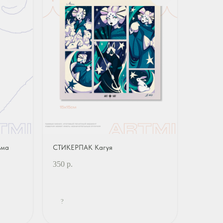
ьма
СТИКЕРПАК Кагуя
350
р.
?