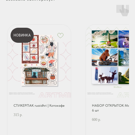
НОВИНКА
СТИКЕРПАК ruaidhri | Котокафе
НАБОР ОТКРЫТОК Магад
6 шт
315
р.
600
р.