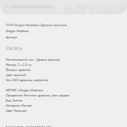
ПИН Dragon Madness | Дракон красный
Dragon Madness
Артикул:
550,00
р.
Металлический пин - Дракон красный
Размер: 2 х 2,5 см
Фандом: драконы
Цвет: красный
Теги SEO: драконы, мифология
ARTMIF х Dragon Madness
Ориджинал: Рептилии: драконы, змеи, ящерки
Вид: Значок
Материал: Металл
Цвет: Красный
возможно заинтересует