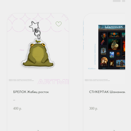
БРЕЛОК Жабец росток
СТИКЕРПАК Шаманизм
400
р.
300
р.