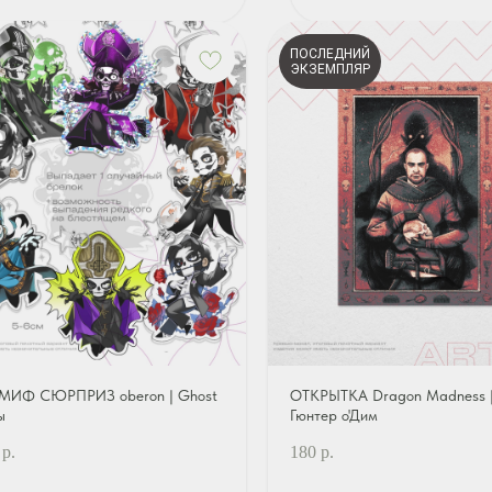
ПОСЛЕДНИЙ
ЭКЗЕМПЛЯР
МИФ СЮРПРИЗ oberon | Ghost
ОТКРЫТКА Dragon Madness 
ы
Гюнтер о'Дим
р.
180
р.