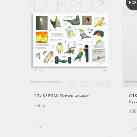
НОВ
СТИКЕРПАК Попуги мемные
ОТК
Рус
350
р.
180
?
Н