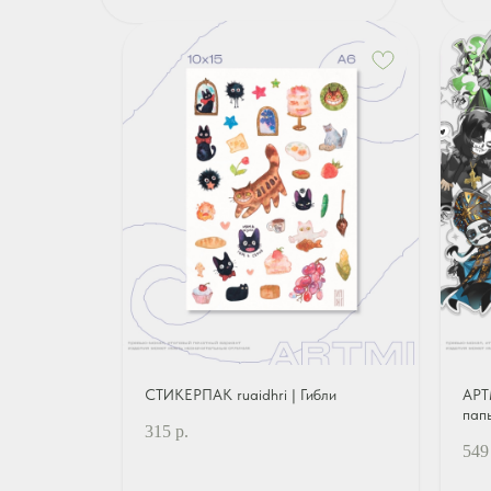
СТИКЕРПАК ruaidhri | Гибли
АРТ
пап
315
р.
549