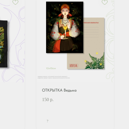
ОТКРЫТКА Ведьма
150
р.
?