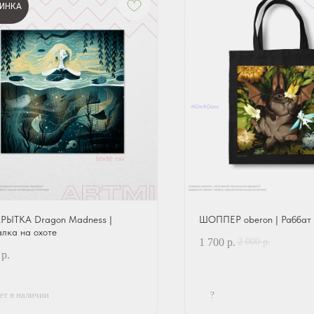
ИНКА
РЫТКА Dragon Madness |
ШОППЕР oberon | Раббат
алка на охоте
2 000
1 700
р.
р.
р.
ет в наличии
?