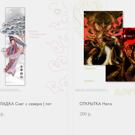
ЛАДКА Снег с севера | пэт
ОТКРЫТКА Нага
р.
200
р.