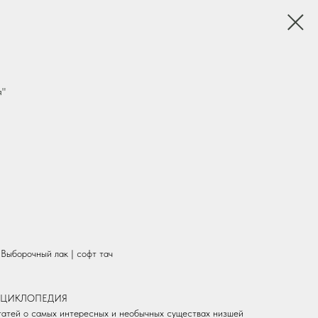
я"
Выборочный лак | софт тач
 ЭНЦИКЛОПЕДИЯ
татей о самых интересных и необычных существах низшей