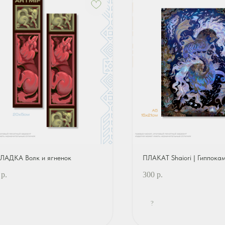
ЛАДКА Волк и ягненок
ПЛАКАТ Shaiori | Гиппока
р.
300
р.
?