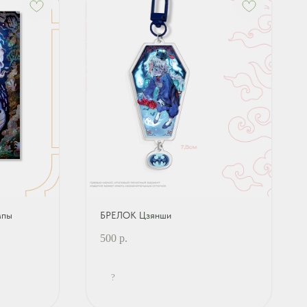
мпы
БРЕЛОК Цзянши
500
р.
?