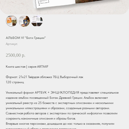
АЛЬБОМ VI "Боги Греции"
Артикул:
2500,00
р.
Книга шестая | серия ARTMIF
Формат: 21х21 Твёрдая обложка 7БЦ Выборочный лак
120 страниц
Уникальный формат АРТБУК + ЭНЦИКЛОПЕДИЯ представляет специальное
издание альбом посвященный Богам Древней Греции. Альбом включает
уникальный реестр из 25 божеств с экспертным описанием и несколькими
уникальными иллюстрациями и образами, созданные разными авторами.
Совместная работа авторов с экспертами по греческой мифологии позволили
сохранить каноничные описания и образы богов.
Впервые многие персонажи, дошедшие до нас только в сказаниях, получили
художественный образ и творческое воплощение.