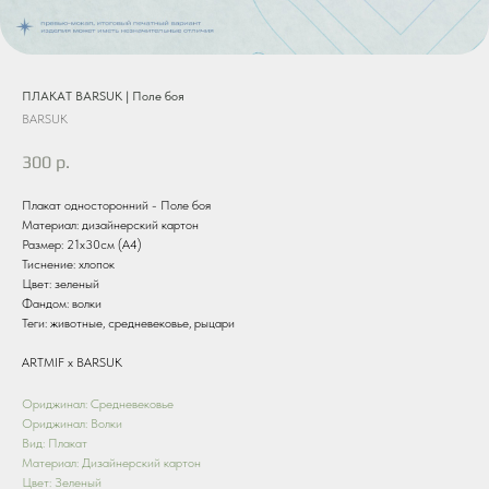
ПЛАКАТ BARSUK | Поле боя
BARSUK
300
р.
Плакат односторонний - Поле боя
Материал: дизайнерский картон
Размер: 21х30см (А4)
Тиснение: хлопок
Цвет: зеленый
Фандом: волки
Теги: животные, средневековье, рыцари
ARTMIF х BARSUK
Ориджинал: Средневековье
Ориджинал: Волки
Вид: Плакат
Материал: Дизайнерский картон
Цвет: Зеленый