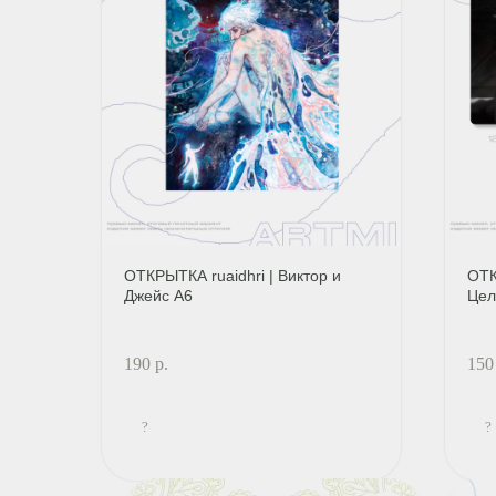
ОТКРЫТКА ruaidhri | Виктор и
ОТК
Джейс А6
Цел
190
р.
150
?
?