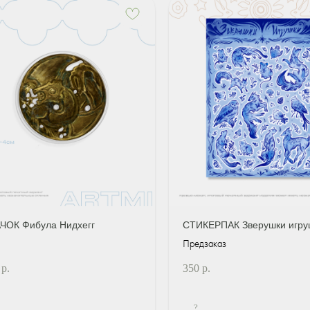
ЧОК Фибула Нидхегг
СТИКЕРПАК Зверушки игру
Предзаказ
р.
350
р.
?