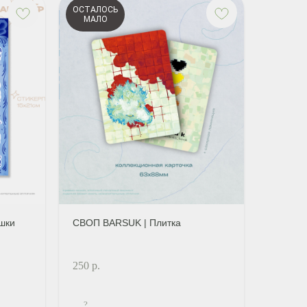
ОСТАЛОСЬ
МАЛО
шки
СВОП BARSUK | Плитка
250
р.
?