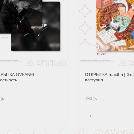
РЫТКА GVEANEL |
ОТКРЫТКА ruaidhri | Это
остность
поступил
р.
190
р.
?