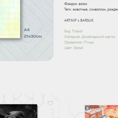
Фандом: волки
Теги: животные, символизм, рожде
ARTMIF х BARSUK
Вид: Плакат
Материал: Дизайнерский картон
Ориджинал: Птицы
Цвет: Белый