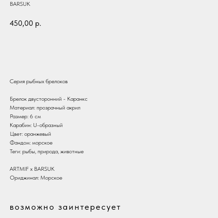
BARSUK
450,00
р.
В корзину
Серия рыбных брелоков
Брелок двусторонний - Каранкс
Материал: прозрачный акрил
Размер: 6 см
Карабин: U-образный
Цвет: оранжевый
Фандом: морское
Теги: рыбы, природа, животные
ARTMIF х BARSUK
Ориджинал: Морское
возможно заинтересует