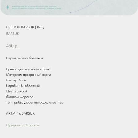
БРЕЛОК BARSUK | Ваху
BARSUK
450
р.
Серия рыбных брелоков
Брелок двусторонний - Ваху
Материал: прозрачный акрил
Размер: 6 см
Карабин: U-образный
Цвет: голубой
Фандом: морское
Теги: рыбы, узоры, природа, животные
ARTMIF х BARSUK
Ориджинал: Морское