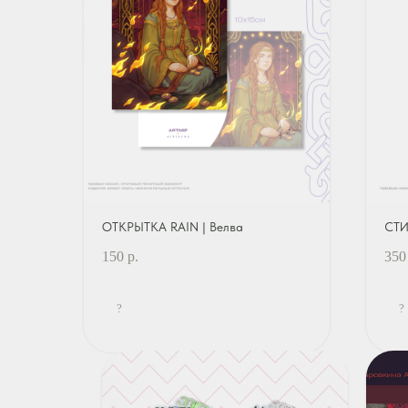
ОТКРЫТКА RAIN | Велва
СТИ
150
р.
350
?
?