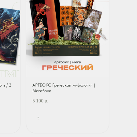
чь / 2
АРТБОКС Греческая мифология |
Мегабокс
5 100
р.
?