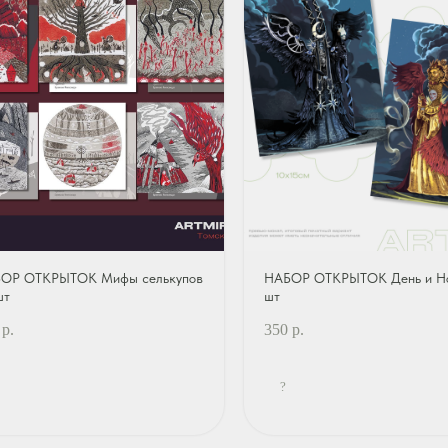
ОР ОТКРЫТОК Мифы селькупов
НАБОР ОТКРЫТОК День и Но
шт
шт
р.
350
р.
?