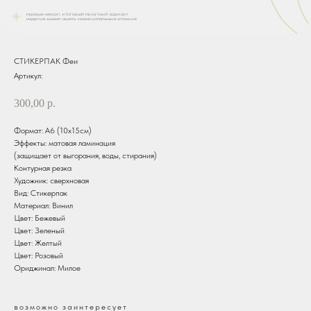
СТИКЕРПАК Феи
Артикул:
300,00
р.
Формат: А6 (10х15см)
Эффекты: матовая ламинация
(защищает от выгорания, воды, стирания)
Контурная резка
Художник: сверхновая
Вид: Стикерпак
Материал: Винил
Цвет: Бежевый
Цвет: Зеленый
Цвет: Желтый
Цвет: Розовый
Ориджинал: Милое
возможно заинтересует