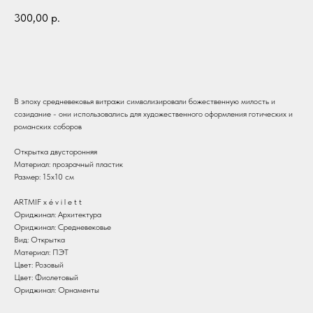
300,00
р.
В корзину
В эпоху средневековья витражи символизировали божественную милость и
созидание - они использовались для художественного оформления готических и
романских соборов
Открытка двусторонняя
Материал: прозрачный пластик
Размер: 15х10 см
ARTMIF х é v i l e t t
Ориджинал: Архитектура
Ориджинал: Средневековье
Вид: Открытка
Материал: ПЭТ
Цвет: Розовый
Цвет: Фиолетовый
Ориджинал: Орнаменты