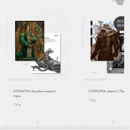
ПОСЛЕ
ЭКЗЕМ
ОТКРЫТКА Хозяйка медной
ОТКРЫТКА oberon | Ламбе
горы
150
р.
150
р.
?
?