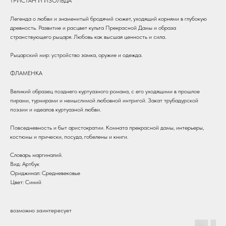
ТРИСТАН И ИЗОЛЬДА
Легенда о любви и знаменитый бродячий сюжет, уходящий корнями в глубокую
древность. Развитие и расцвет культа Прекрасной Дамы и образа
странствующего рыцаря. Любовь как высшая ценность и сила.
Рыцарский мир: устройство замка, оружие и одежда.
ФЛАМЕНКА
Великий образец позднего куртуазного романа, с его уходящими в прошлое
пирами, турнирами и немыслимой любовной интригой. Закат трубадурской
поэзии и идеалов куртуазной любви.
Повседневность и быт аристократии. Комната прекрасной дамы, интерьеры,
костюмы и прически, посуда, гобелены и книги.
Словарь маргиналий.
Вид: Артбук
Ориджинал: Средневековье
Цвет: Синий
возможно заинтересует