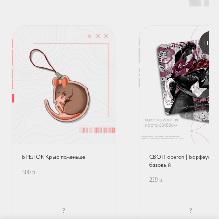
НОВ
БРЕЛОК Крыс поменьше
СВОП oberon | Барфеус
базовый
300
р.
229
р.
?
?