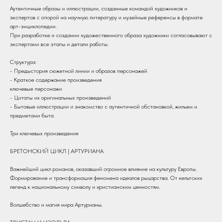
Аутентичные образы и иллюстрации, созданные командой художников и
экспертов с опорой на научную литературу и музейные референсы в формате
арт-энциклопедии.
При разработке и создании художественного образа художники согласовывают с
экспертами все этапы и детали работы.
Структура:
- Предыстория сюжетной линии и образов персонажей
- Краткое содержание произведения
ключевые персонажи
- Цитаты их оригинальных произведений
- Бытовые иллюстрации и знакомство с аутентичной обстановкой, жильем и
предметами быта.
Три ключевых произведения
БРЕТОНСКИЙ ЦИКЛ | АРТУРИАНА
Важнейший цикл романов, оказавший огромное влияние на культуру Европы.
Формирование и трансформация феномена идеалов рыцарства. От кельтских
легенд к национальному символу и христианским ценностям.
Волшебство и магия мира Артурианы.