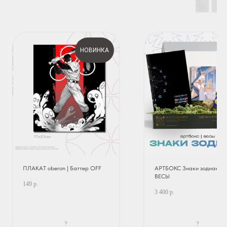
НОВИНКА
ПЛАКАТ oberon | Баттер OFF
АРТБОКС Знаки зодиака |
ВЕСЫ
149
р.
3 400
р.
?
?