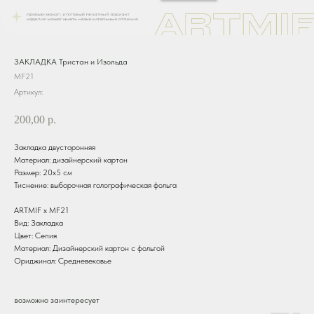
ЗАКЛАДКА Тристан и Изольда
MF21
Артикул:
200,00
р.
Закладка двусторонняя
Материал: дизайнерский картон
Размер: 20х5 см
Тиснение: выборочная голографическая фольга
ARTMIF х MF21
Вид: Закладка
Цвет: Сепия
Материал: Дизайнерский картон с фольгой
Ориджинал: Средневековье
возможно заинтересует