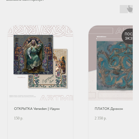
ПОСЛЕ
ЭКЗЕМ
ОТКРЫТКА Veneden | Идунн
ПЛАТОК Дракон
150
р.
2 350
р.