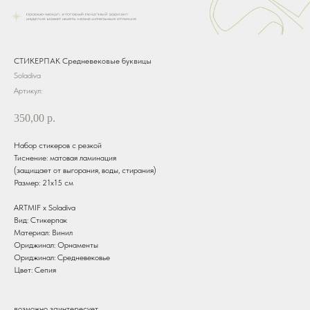
СТИКЕРПАК Средневековые буквицы
Soladiva
Артикул:
350,00
р.
Набор стикеров с резкой
Тиснение: матовая ламинация
(защищает от выгорания, воды, стирания)
Размер: 21х15 см
ARTMIF х Soladiva
Вид: Стикерпак
Материал: Винил
Ориджинал: Орнаменты
Ориджинал: Средневековье
Цвет: Сепия
возможно заинтересует