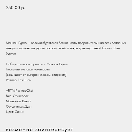
250,00
р.
В корзину
Манзан Гурмэ — великая бурятская богиня-мать, прародительница всех западных
тенгри и шаманских духов-покровителей, а такде дочь верховной богини Эхе-
бурхан
Набор стикеров с резкой - Манзан Гурме
Тиснение: матовая ламинация
(защищает от выгорания, воды, стирания)
Размер: 15х10 см
ARTMIF х krepChai
Вид: Стикерпак
Материал: Винил
Ориджинал: Духи
Цвет: Синий
возможно заинтересует