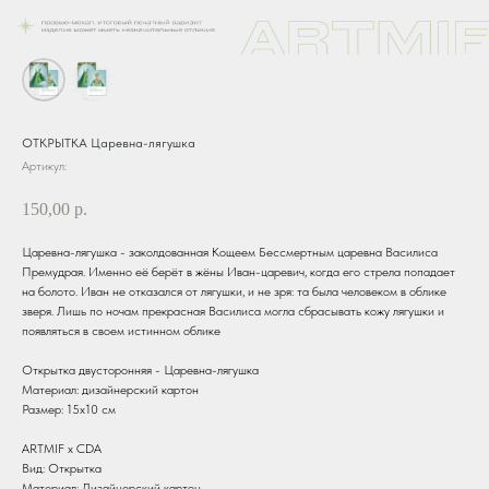
ОТКРЫТКА Царевна-лягушка
Артикул:
150,00
р.
Царевна-лягушка - заколдованная Кощеем Бессмертным царевна Василиса
Премудрая. Именно её берёт в жёны Иван-царевич, когда его стрела попадает
на болото. Иван не отказался от лягушки, и не зря: та была человеком в облике
зверя. Лишь по ночам прекрасная Василиса могла сбрасывать кожу лягушки и
появляться в своем истинном облике
Открытка двусторонняя - Царевна-лягушка
Материал: дизайнерский картон
Размер: 15х10 см
ARTMIF х CDA
Вид: Открытка
Материал: Дизайнерский картон