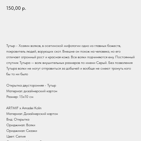
150,00
р.
В корзину
Тутыр - Хозяин волков, в осетинской мифологии одно из главных божеств,
покровитель людей, ворующих скот. Внешне он похож на человека, но его
отличает огромный рост и красная кожа. Все волки подчиняются ему. Постоянный
спутник Тутыра — волк внушительных размеров по имени Серый. Без позволения
Тутыра волки не могут отправиться за добычей и вообще не смеют тронуть кого
бы то ни было
Открытка двусторонняя - Тутыр
Материал: дизайнерский картон
Размер: 15х10 см
ARTMIF х Amadei Kolin
Материал: Дизайнерский картон
Вид: Открытка
Ориджинал: Волки
Ориджинал: Сказки
Цвет: Сепия