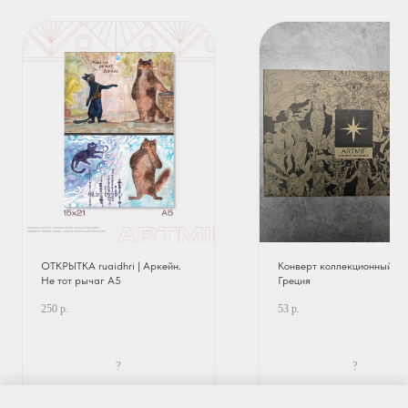
ОТКРЫТКА ruaidhri | Аркейн.
Конверт коллекционный |
Не тот рычаг А5
Греция
250
р.
53
р.
?
?