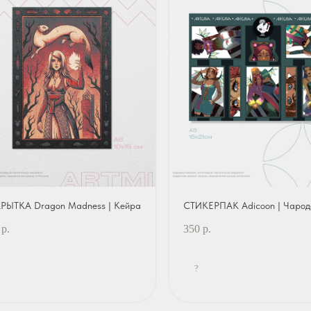
РЫТКА Dragon Madness | Кейра
СТИКЕРПАК Adicoon | Чарод
р.
350
р.
?