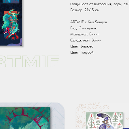
(защищает от выгорания, воды, ст
Размер: 21х15 см
ARTMIF х Kris Sempai
Вид: Стикерпак
Материал: Винил
Ориджинал: Волки
Цвет: Бирюза
Цвет: Голубой