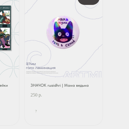
ейки
ЗНАЧОК ruaidhri | Мама ведьма
250
р.
?