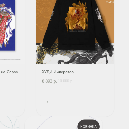
 на Сером
ХУДИ Император
10 000
8 893
р.
р.
?
НОВИНКА