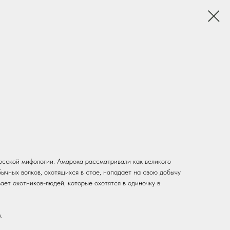
осской мифологии. Амарока рассматривали как великого
бычных волков, охотящихся в стае, нападает на свою добычу
вает охотников-людей, которые охотятся в одиночку в
к