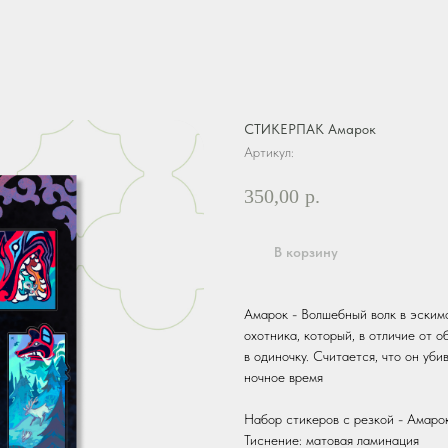
СТИКЕРПАК Амарок
Артикул:
350,00
р.
В корзину
Амарок - Волшебный волк в эским
охотника, который, в отличие от о
в одиночку. Считается, что он уби
ночное время
Набор стикеров с резкой - Амаро
Тиснение: матовая ламинация