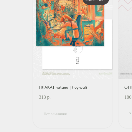
ПЛАКАТ natana | Лоу-фай
ОТК
313
р.
180
Нет в наличии
?