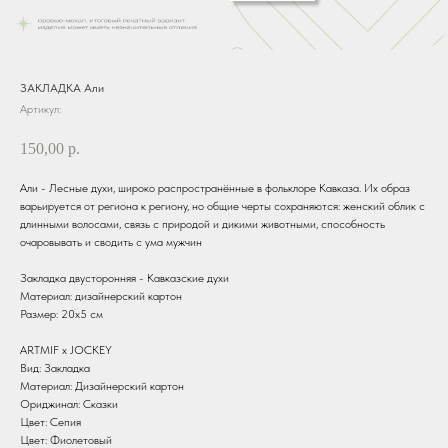
ЗАКЛАДКА Али
Артикул:
150,00
р.
Али - Лесные духи, широко распространённые в фольклоре Кавказа. Их образ
варьируется от региона к региону, но общие черты сохраняются: женский облик с
длинными волосами, связь с природой и дикими животными, способность
очаровывать и сводить с ума мужчин
Закладка двусторонняя - Кавказские духи
Материал: дизайнерский картон
Размер: 20х5 см
ARTMIF х JOCKEY
Вид: Закладка
Материал: Дизайнерский картон
Ориджинал: Сказки
Цвет: Сепия
Цвет: Фиолетовый