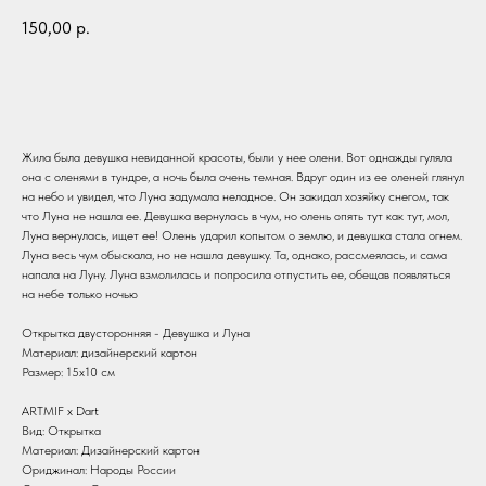
150,00
р.
В корзину
Жила была девушка невиданной красоты, были у нее олени. Вот однажды гуляла
она с оленями в тундре, а ночь была очень темная. Вдруг один из ее оленей глянул
на небо и увидел, что Луна задумала неладное. Он закидал хозяйку снегом, так
что Луна не нашла ее. Девушка вернулась в чум, но олень опять тут как тут, мол,
Луна вернулась, ищет ее! Олень ударил копытом о землю, и девушка стала огнем.
Луна весь чум обыскала, но не нашла девушку. Та, однако, рассмеялась, и сама
напала на Луну. Луна взмолилась и попросила отпустить ее, обещав появляться
на небе только ночью
Открытка двусторонняя - Девушка и Луна
Материал: дизайнерский картон
Размер: 15х10 см
ARTMIF х Dart
Вид: Открытка
Материал: Дизайнерский картон
Ориджинал: Народы России